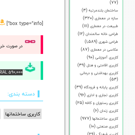
(۷۷)
(۴)
ساختمان بلندمرتبه
(۳۲۰)
سازه در معماری
[box type=”info”]
(۱۱۱)
طبیعت در معماری
(۱۲)
طراحی خانه سالمندان
(۱,۵۸۹)
طراحی شهری
در صورت خر
(۸۷)
عکاسی در معماری
(۹۰)
کاربری آموزشی
(۴۹)
کاربری اقامتی و هتل
RIAL 590,000 – برای دانلود کتاب آن را خریداری کنی
کاربری بهداشتی و درمانی
(۵۴)
(۴۹)
کاربری پایانه و فرودگاه
دسته بندی:
(۹۶)
کاربری تجاری و اداری
(۲۵)
کاربری رستوران و کافه
(۶)
کاربری زندان
کاربری ساختمانها
(۹۷۷)
کاربری ساختمانها
(۱۰)
کاربری صنعتی
(۲۹)
کاربری فرهنگی