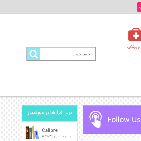
م
م پزشکی
جستجو
برای:
نرم افزارهای موردنیاز
Calibre
برای باز کردن AZW3