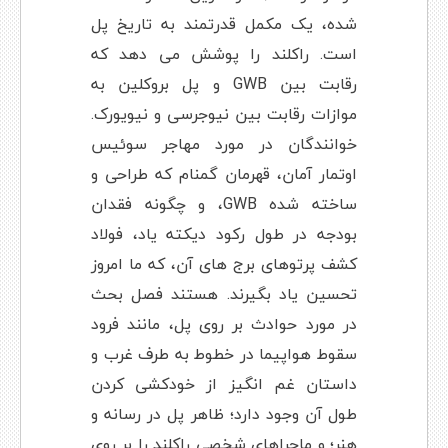
شده، یک مکمل قدرتمند به تاریخ پل
است. راکلند را پوشش می دهد که
رقابت بین GWB و پل بروکلین به
موازات رقابت بین نیوجرسی و نیویورک.
خوانندگان در مورد مهاجر سوئیس
اوتمار آمان، قهرمان گمنام که طراحی و
ساخته شده GWB، و چگونه فقدان
بودجه در طول رکود دیکته یاد، فولاد
کشف پرتوهای برج های آن، که ما امروز
تحسین یاد بگیرند. هستند فصل بحث
در مورد حوادث بر روی پل، مانند فرود
سقوط هواپیما در خطوط به طرف غرب و
داستان غم انگیز از خودکشی کردن
طول آن وجود دارد؛ ظاهر پل در رسانه و
هنر؛ و ماجراهای شخصی راکلند را بر روی