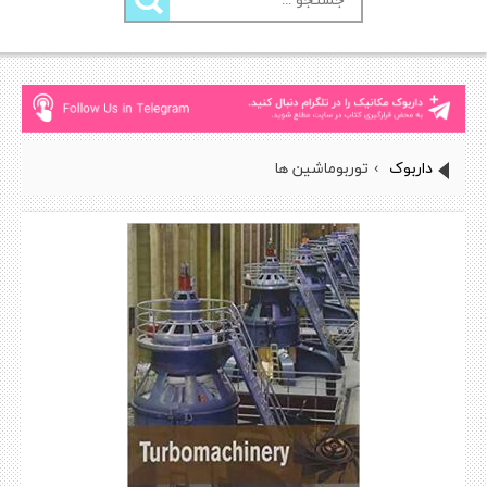
برای:
داربوک
›
توربوماشین ها