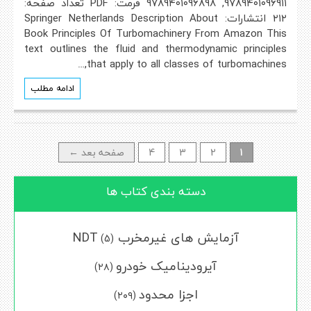
۹۷۸۹۴۰۱۰۹۶۹۱۱, ۹۷۸۹۴۰۱۰۹۶۸۹۸ فرمت: PDF تعداد صفحه:
۲۱۲ انتشارات: Springer Netherlands Description About
Book Principles Of Turbomachinery From Amazon This
text outlines the fluid and thermodynamic principles
that apply to all classes of turbomachines,…
ادامه مطلب
Posts
1
2
3
4
صفحه بعد ←
navigation
دسته بندی کتاب ها
آزمایش های غیرمخرب NDT
(5)
آیرودینامیک خودرو
(۲۸)
اجزا محدود
(۲۰۹)