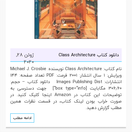
ژوئن 28,
دانلود کتاب Class Architecture
2020
نام کتاب: Class Architecture نویسنده: Michael J. Crosbie
ویرایش: ۱ سال انتشار: ۲۰۰۱ فرمت: PDF تعداد صفحه: ۱۴۴
انتشارات: Images Publishing Dist دانلود کتاب – حجم:
۳۰۶٫۶۰ مگابایت [box type=”info”] جهت دسترسی به
توضیحات این کتاب در Amazon اینجا کلیک کنید. در
صورت خراب بودن لینک کتاب، در قسمت نظرات همین
مطلب گزارش دهید.
ادامه مطلب