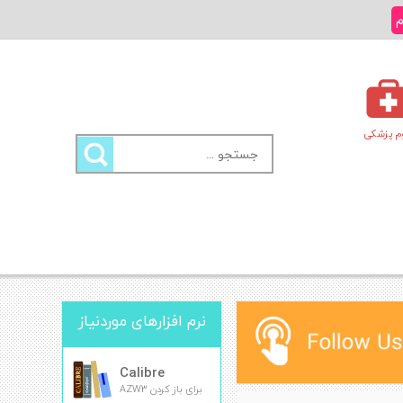
م
م پزشکی
جستجو
برای:
نرم افزارهای موردنیاز
Calibre
برای باز کردن AZW3