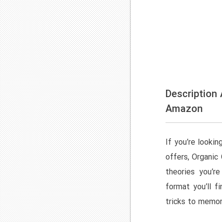
Description
Amazon
If you’re lookin
offers, Organic
theories you’r
format you’ll f
tricks to memor