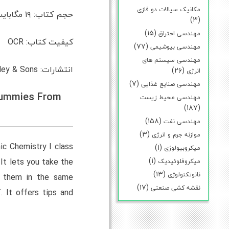
مکانیک سیالات دو فازی
حجم کتاب: ۱۹ مگابایت
(۳)
(۱۵)
مهندسی احتراق
کیفیت کتاب: OCR
(۷۷)
مهندسی بیوشیمی
مهندسی سیستم های
انتشارات: John Wiley & Sons
(۲۶)
انرژی
(۷)
مهندسی صنایع غذایی
Dummies From
مهندسی محیط زیست
(۱۸۷)
(۱۵۸)
مهندسی نفت
(۳)
موازنه جرم و انرژی
nic Chemistry I class
(۱)
میکروبیولوژی
(۱)
It lets you take the
میکروفلوئیدیک
(۱۳)
نانوتکنولوژی
ce them in the same
(۱۷)
نقشه کشی صنعتی
. It offers tips and