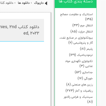
دسته بندی کتاب ها
داربوک
›
دانلود ها
›
دانلود کتاب ry I Workbook For Dummies, 2nd ed, 2022
استاتیک و مقاومت مصالح
(۱۴۵)
(۴۳)
انتقال جرم
دانلود کتا
(۸۵)
انتقال حرارت
ed, 2022
بیوتکنولوژی در صنایع نفت،
(۶)
گاز و پتروشیمی
(۸۱)
پلیمر
(۱۲۹)
ترمودینامیک
تکنولوژی نگهداری مواد
(۳)
غذایی
(۵۲)
جداسازی
(۱۷)
خوردگی
(۸)
رزین های صنعتی
(۲۷۴)
ریاضیات و آمار
سینتیک و طراحی راکتور
(۸۱)