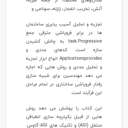
سناریوهای مختلف، از جمله ضربه،
آتش، تخریب انفجار، زلزله، سونامی و.
تجزیه و تحلیل آسیب پذیری ساختمان
ها در برابر فروپاشی مترقی جمع
task.Progressive به چالش کشیدن
سازه است: کدهای عددی و
Applicationsprovides انواع ابزار تجزیه
و تحلیل عددی و روش هایی که اجازه
می دهد مهندسین برای شبیه سازی
رفتار فروپاشی ساختاری در تمام مراحل
این فرآیند است.
این کتاب را پوشش می دهد روش
هایی از قبیل یکپارچه سازی انطباقی
منتقل (ASI) و تکنیک های ASI-گاوس.