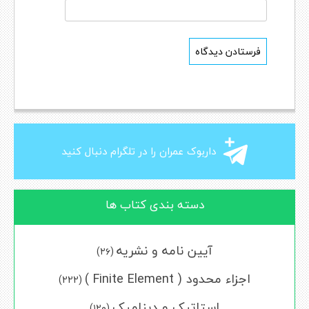
داربوک عمران را در تلگرام دنبال کنید
دسته بندی کتاب ها
آیین نامه و نشریه
(۲۶)
اجزاء محدود ( Finite Element )
(222)
استاتیک و دینامیک
(۱۲۰)