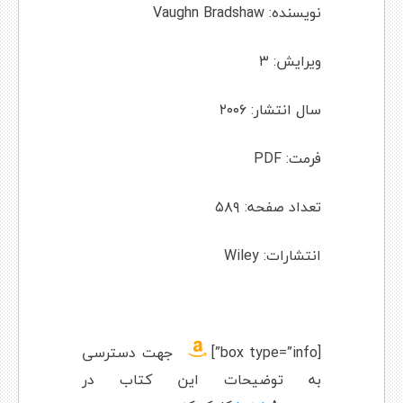
نویسنده: Vaughn Bradshaw
ویرایش: ۳
سال انتشار: ۲۰۰۶
فرمت: PDF
تعداد صفحه: ۵۸۹
انتشارات: Wiley
[box type=”info”]
جهت دسترسی
به توضیحات این کتاب در