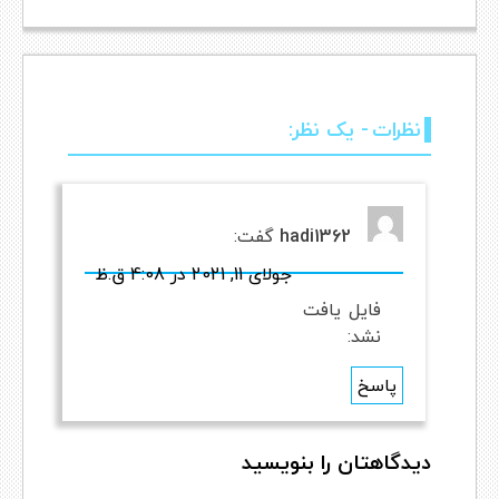
نظرات
- یک نظر:
hadi1362
گفت:
جولای 11, 2021 در 4:08 ق.ظ
فایل یافت
نشد:
پاسخ
Comment
دیدگاهتان را بنویسید
navigation