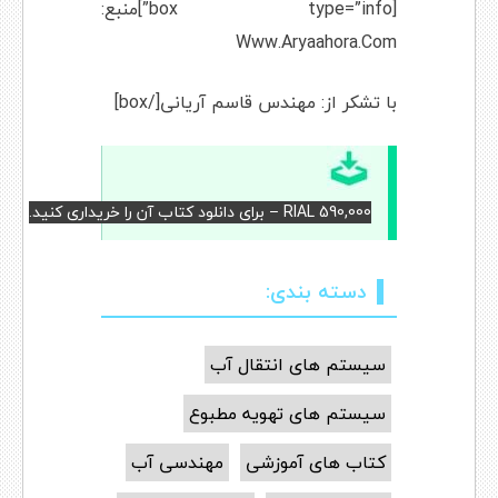
[box type=”info”]منبع:
Www.Aryaahora.Com
با تشکر از: مهندس قاسم آریانی[/box]
RIAL 590,000 – برای دانلود کتاب آن را خریداری کنید.
دسته بندی:
سیستم های انتقال آب
سیستم های تهویه مطبوع
کتاب های آموزشی
مهندسی آب