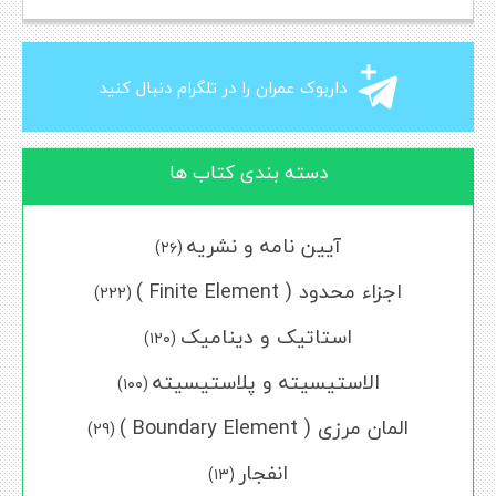
داربوک عمران را در تلگرام دنبال کنید
دسته بندی کتاب ها
آیین نامه و نشریه
(۲۶)
اجزاء محدود ( Finite Element )
(222)
استاتیک و دینامیک
(۱۲۰)
الاستیسیته و پلاستیسیته
(۱۰۰)
المان مرزی ( Boundary Element )
(29)
انفجار
(۱۳)