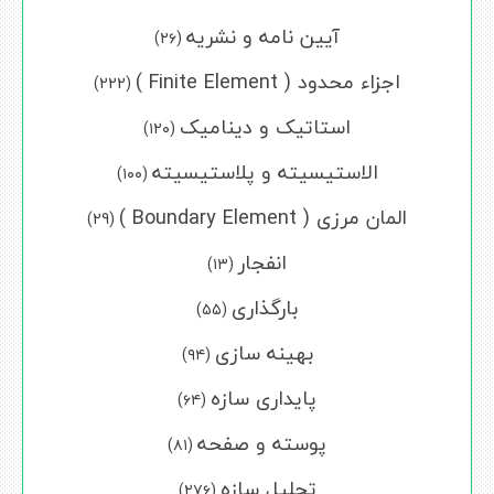
آیین نامه و نشریه
(۲۶)
اجزاء محدود ( Finite Element )
(222)
استاتیک و دینامیک
(۱۲۰)
الاستیسیته و پلاستیسیته
(۱۰۰)
المان مرزی ( Boundary Element )
(29)
انفجار
(۱۳)
بارگذاری
(۵۵)
بهینه سازی
(۹۴)
پایداری سازه
(۶۴)
پوسته و صفحه
(۸۱)
تحلیل سازه
(۲۷۶)