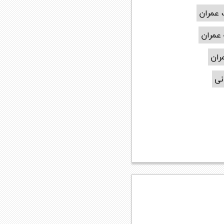
 عمران
عمران
ران
نی