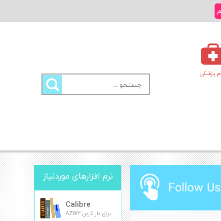
م
م پزشکی
جستجو
برای:
نرم افزارهای موردنیاز
Calibre
برای باز کردن AZW3