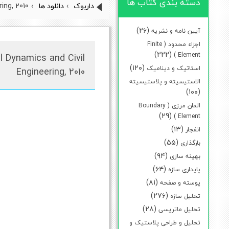
دسته بندی کتاب ها
داربوک
›
دانلود ها
›
ing, 2010
(۲۶)
آیین نامه و نشریه
اجزاء محدود ( Finite
(222)
Element )
l Dynamics and Civil
(۱۲۰)
استاتیک و دینامیک
Engineering, 2010
الاستیسیته و پلاستیسیته
(۱۰۰)
المان مرزی ( Boundary
(29)
Element )
(۱۳)
انفجار
(۵۵)
بارگذاری
(۹۴)
بهینه سازی
(۶۴)
پایداری سازه
(۸۱)
پوسته و صفحه
(۲۷۶)
تحلیل سازه
(۲۸)
تحلیل ماتریسی
تحلیل و طراحی پلاستیک و