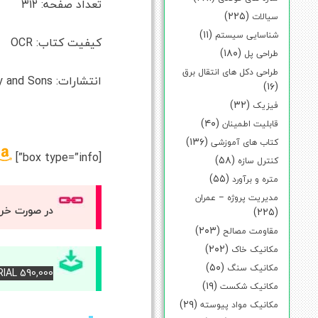
تعداد صفحه: ۳۱۲
(۲۲۵)
سیالات
(۱۱)
شناسایی سیستم
کیفیت کتاب: OCR
(۱۸۰)
طراحی پل
طراحی دکل های انتقال برق
انتشارات: John Wiley and Sons
(۱۶)
(۳۲)
فیزیک
(۴۰)
قابلیت اطمینان
(۱۳۶)
کتاب های آموزشی
[box type=”info”]
(۵۸)
کنترل سازه
(۵۵)
متره و برآورد
مدیریت پروژه – عمران
در صورت خر
(۲۲۵)
(۲۰۳)
مقاومت مصالح
(۲۰۲)
مکانیک خاک
(۵۰)
مکانیک سنگ
RIAL 590,000 – برای دانلود کتاب آن را خریداری کنی
(۱۹)
مکانیک شکست
(۲۹)
مکانیک مواد پیوسته