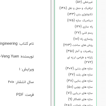
(۵۶)
غیرخطی
(۱۴۸)
ترافیک و حمل و نقل
(۱۴۳)
تکنولوژی بتن
(۱۷۵)
دینامیک سازه
(۱۲۶)
راه سازی
(۲۷)
رسم فنی
(۱۰۱)
روسازی راه
نام کتاب: Bayesian Methods For Structural Dynamics and Civil Engineering
(۲۶۳)
روش های ساخت
(۳۵۱)
ریاضیات و آمار
نویسنده: Ka-Veng Yuen
زلزله و طراحی لرزه ای
(۲۷۲)
(۴۰۷)
ویرایش: ۱
سازه های بتنی
(۴۷)
سازه های بلند
(۴۸)
سازه های بنایی
سال انتشار: ۲۰۱۰
(۵۰)
سازه های چوبی
(۷۱)
سازه های دریایی
فرمت: PDF
(۹)
سازه های فضاکار
(۲۸۱)
سازه های فولادی