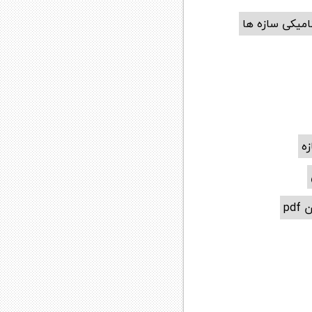
امیکی سازه ها
زه
pd