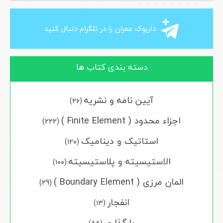
داربوک عمران را در تلگرام دنبال کنید
دسته بندی کتاب ها
آیین نامه و نشریه
(۲۶)
اجزاء محدود ( Finite Element )
(222)
استاتیک و دینامیک
(۱۲۰)
الاستیسیته و پلاستیسیته
(۱۰۰)
المان مرزی ( Boundary Element )
(29)
انفجار
(۱۳)
بارگذاری