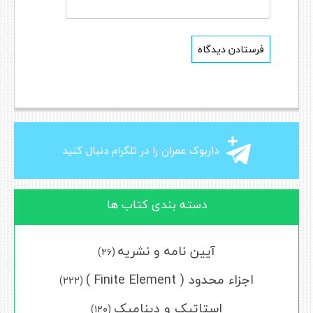
داربوک عمران را در تلگرام دنبال کنید
دسته بندی کتاب ها
آیین نامه و نشریه
(۲۶)
اجزاء محدود ( Finite Element )
(222)
استاتیک و دینامیک
(۱۲۰)