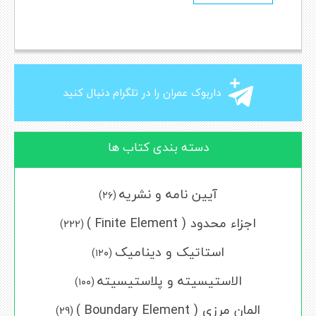
داربوک عمران را در تلگرام دنبال کنید
دسته بندی کتاب ها
آیین نامه و نشریه
(۲۶)
اجزاء محدود ( Finite Element )
(222)
استاتیک و دینامیک
(۱۲۰)
الاستیسیته و پلاستیسیته
(۱۰۰)
المان مرزی ( Boundary Element )
(29)