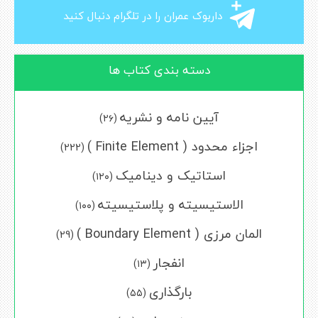
داربوک عمران را در تلگرام دنبال کنید
دسته بندی کتاب ها
آیین نامه و نشریه
(۲۶)
اجزاء محدود ( Finite Element )
(222)
استاتیک و دینامیک
(۱۲۰)
الاستیسیته و پلاستیسیته
(۱۰۰)
المان مرزی ( Boundary Element )
(29)
انفجار
(۱۳)
بارگذاری
(۵۵)