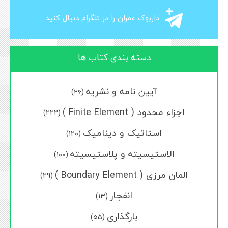
داربوک عمران را در تلگرام دنبال کنید
دسته بندی کتاب ها
آیین نامه و نشریه
(۲۶)
اجزاء محدود ( Finite Element )
(222)
استاتیک و دینامیک
(۱۲۰)
الاستیسیته و پلاستیسیته
(۱۰۰)
المان مرزی ( Boundary Element )
(29)
انفجار
(۱۳)
بارگذاری
(۵۵)