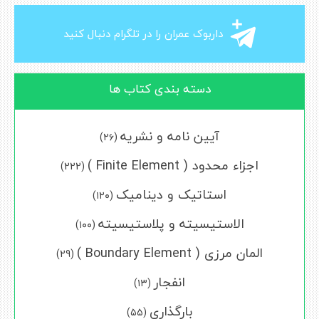
داربوک عمران را در تلگرام دنبال کنید
دسته بندی کتاب ها
آیین نامه و نشریه
(۲۶)
اجزاء محدود ( Finite Element )
(222)
استاتیک و دینامیک
(۱۲۰)
الاستیسیته و پلاستیسیته
(۱۰۰)
المان مرزی ( Boundary Element )
(29)
انفجار
(۱۳)
بارگذاری
(۵۵)