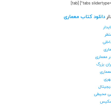
ار
دانلود کتاب معماری
یدار
نظر
اخلی
ماری
ر معماری
ران بزرگ
معماری
هری
یجیتال
سی محیطی
اسکیس