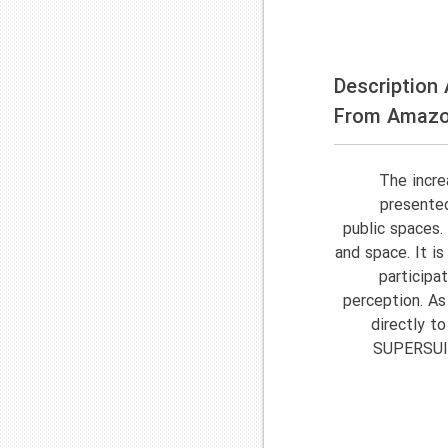
Description
From Amaz
The incre
presented
public spaces.
and space. It is
participa
perception. As
directly t
SUPERSUIT 