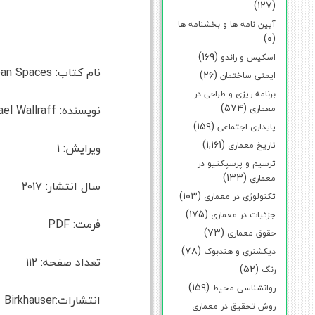
(۱۲۷)
آیین نامه ها و بخشنامه ها
(۰)
(۱۶۹)
اسکیس و راندو
نام کتاب: Supersuit Poetic Interventions in Urban Spaces
(۲۶)
ایمنی ساختمان
برنامه ریزی و طراحی در
(۵۷۴)
نویسنده: Daniel Aschwanden , Michael Wallraff
معماری
(۱۵۹)
پایداری اجتماعی
(۱,۱۶۱)
تاریخ معماری
ویرایش: ۱
ترسیم و پرسپکتیو در
(۱۳۳)
معماری
سال انتشار: ۲۰۱۷
(۱۰۳)
تکنولوژی در معماری
(۱۷۵)
جزئیات در معماری
فرمت: PDF
(۷۳)
حقوق معماری
(۷۸)
دیکشنری و هندبوک
تعداد صفحه: ۱۱۲
(۵۲)
رنگ
(۱۵۹)
روانشناسی محیط
انتشارات:Birkhauser
روش تحقیق در معماری