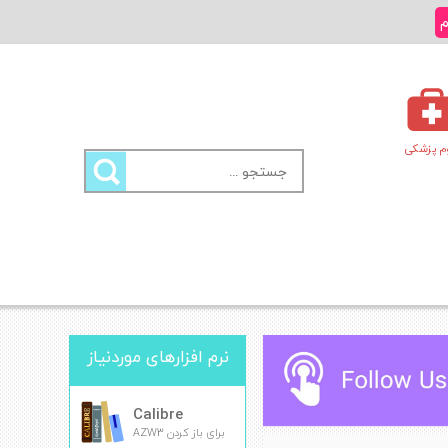
م
م پزشکی
جستجو
برای:
نرم افزارهای موردنیاز
Calibre
برای باز کردن AZW3