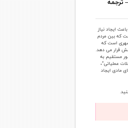
کتاب Supersuit Poetic Interventions in Urban Spaces – ترجمه
اعث ایجاد نیاز
یش بین رشته ای است که بین مردم
 شهری است که
سش قرار می دهد.
ای عمومی، فرم های خود به خود در حال ظهور SUPERSUIT به طور مستقیم به
ز روش های “مداخلات عملیاتی”،
ی مادی ایجاد
ید.