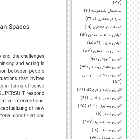
(۷۷)
(۴)
ساختمان بلندمرتبه
(۳۲۰)
سازه در معماری
ban Spaces
(۱۱۱)
طبیعت در معماری
(۱۲)
طراحی خانه سالمندان
(۱,۵۸۹)
طراحی شهری
(۸۷)
عکاسی در معماری
y and the challenges
(۹۰)
کاربری آموزشی
inking and acting in
(۴۹)
کاربری اقامتی و هتل
ation between people
کاربری بهداشتی و درمانی
tuations that invites
(۵۴)
ty in terms of sense
(۴۹)
کاربری پایانه و فرودگاه
of SUPERSUIT respond
(۹۶)
کاربری تجاری و اداری
ative interventions’
(۲۵)
کاربری رستوران و کافه
nceptualizing of new
(۶)
کاربری زندان
erial constellations.
(۹۷۷)
کاربری ساختمانها
(۱۰)
کاربری صنعتی
(۲۹)
کاربری فرهنگی