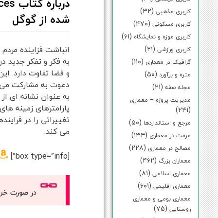
(۳۲)
کاربری مذهبی
شده از گوگل
(۴۷۰)
کاربری مسکونی
(۶۱)
کاربری موزه و نمایشگاه
(۲۱)
انباشت فزاینده مردم 
کاربری ورزشی
(۱۱۰)
گرافیک در معماری
و فضا تفاوت دارد. ای
(۵۰)
متره و برآورد
دعوت به مشارکت می کن
(۲۱)
مجله صفه
مدیریت پروژه – معماری
(۲۴۱)
تغییراتی را در فراین
(۵۰)
مرجع و استانداردها
می کند.
(۱۳۴)
مرمت در معماری
(۲۲۸)
مصالح در معماری
[box type=”info”]
(۴۶۲)
معماران بزرگ
(۸۱)
معماری اسلامی
(۶۰۱)
معماری اقلیمی
در صورت خر
معماری بومی و معماری
(۷۵)
روستایی