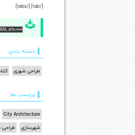
[/tab] [/tabs]
RIAL 590,000 – برای دانلود کتاب آن را خریداری کنی
دسته بندی:
طراحی شهری
کتاب
برچسب ها:
City Architecture
شهرسازی
طراحی 