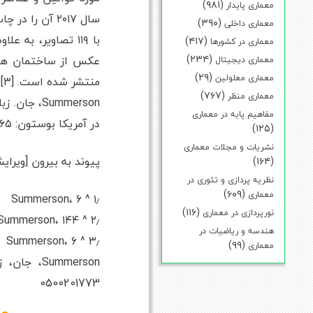
(۹۸۱)
معماری پایدار
(۳۹۰)
معماری داخلی
(۴۱۷)
معماری در کشورها
(۲۳۴)
عکس از ساختمان های
معماری دیجیتال
(۲۹)
معماری معلولین
منتشر شده است. [۳]
(۷۶۷)
معماری منظر
Summerson،
مفاهیم پایه در معماری
در آمریکا بوستون: MIT، ۱۹۶۵، و نسخه های دیگر است.
(۱۲۵)
نشریات و مجلات معماری
پیوند به بیرون [ویرای
(۱۶۴)
نظریه پردازی و تئوری در
(۶۰۹)
معماری
۱٫ ^ Summerson، ۶
(۱۱۶)
نورپردازی در معماری
۲٫ ^ Summerson، ۱۴۴
هندسه و ریاضیات در
۳٫ ^ Summerson، ۶
(۹۹)
معماری
0500201773