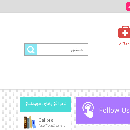
م
م پزشکی
جستجو
برای:
نرم افزارهای موردنیاز
Calibre
برای باز کردن AZW3