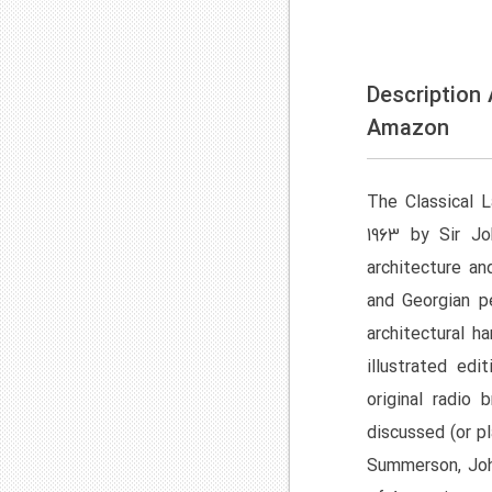
Description
Amazon
The Classical L
1963 by Sir Jo
architecture an
and Georgian pe
architectural h
illustrated edi
original radio
discussed (or p
Summerson, Joh