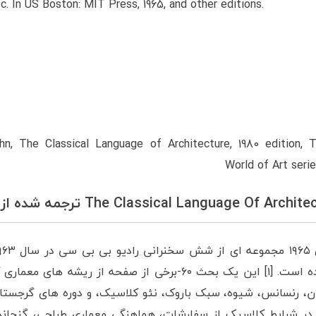
tc. In US Boston: MIT Press, 1965, and other editions.
n, The Classical Language of Architecture, 1980 edition,
World of Art seri
Summerson داده شده است. [۱] این یک بحث ۶۰-برخی از صفحه از ریش
ان، رنسانس، شیوه، سبک باروک، نئو کلاسیک، و دوره های گرجست
 در شرایط کلاسیک از سفارشات، هماهنگی معماری طراحی، گنجان