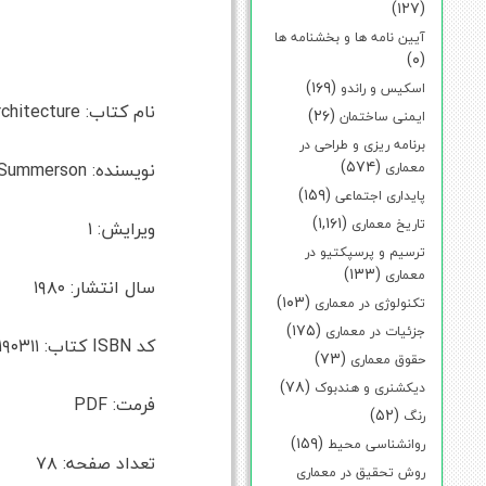
(۱۲۷)
آیین نامه ها و بخشنامه ها
(۰)
(۱۶۹)
اسکیس و راندو
نام کتاب: The Classical Language Of Architecture
(۲۶)
ایمنی ساختمان
برنامه ریزی و طراحی در
(۵۷۴)
نویسنده: John Summerson
معماری
(۱۵۹)
پایداری اجتماعی
(۱,۱۶۱)
تاریخ معماری
ویرایش: ۱
ترسیم و پرسپکتیو در
(۱۳۳)
معماری
سال انتشار: ۱۹۸۰
(۱۰۳)
تکنولوژی در معماری
(۱۷۵)
جزئیات در معماری
کد ISBN کتاب: ۰۲۶۲۱۹۰۳۱۱
(۷۳)
حقوق معماری
(۷۸)
دیکشنری و هندبوک
فرمت: PDF
(۵۲)
رنگ
(۱۵۹)
روانشناسی محیط
تعداد صفحه: ۷۸
روش تحقیق در معماری