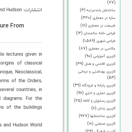
(۷۷)
انتشارات: Thames And Hudson
(۴)
ساختمان بلندمرتبه
(۳۲۰)
سازه در معماری
ture From
(۱۱۱)
طبیعت در معماری
(۱۲)
طراحی خانه سالمندان
(۱,۵۸۹)
طراحی شهری
(۸۷)
عکاسی در معماری
io lectures given in
(۹۰)
کاربری آموزشی
rigins of classical
(۴۹)
کاربری اقامتی و هتل
roque, Neoclassical,
کاربری بهداشتی و درمانی
(۵۴)
terms of the Orders,
(۴۹)
کاربری پایانه و فرودگاه
several countries, in
(۹۶)
کاربری تجاری و اداری
ll diagrams. For the
(۲۵)
کاربری رستوران و کافه
hs of the buildings
(۶)
کاربری زندان
(۹۷۷)
کاربری ساختمانها
(۱۰)
کاربری صنعتی
es and Hudson World
(۲۹)
کاربری فرهنگی