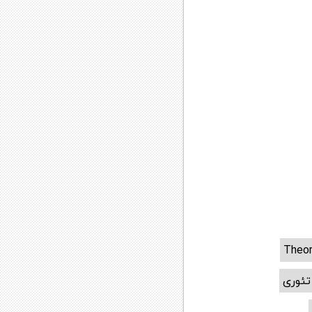
Theor
تئوری