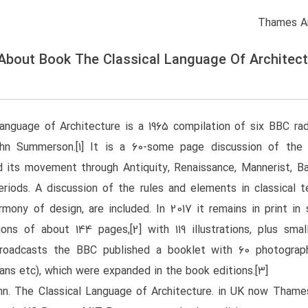
 About Book The Classical Language Of Architec
anguage of Architecture is a 1965 compilation of six BBC rad
hn Summerson.[1] It is a 60-some page discussion of the o
d its movement through Antiquity, Renaissance, Mannerist, Ba
riods. A discussion of the rules and elements in classical 
armony of design, are included. In 2017 it remains in print in 
tions of about 144 pages,[2] with 119 illustrations, plus sma
 broadcasts the BBC published a booklet with 60 photograp
lans etc), which were expanded in the book editions.[3]
n. The Classical Language of Architecture. in UK now Tham