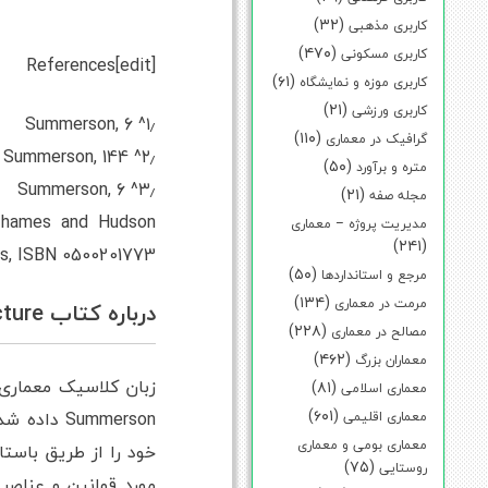
(۳۲)
کاربری مذهبی
(۴۷۰)
کاربری مسکونی
References[edit]
(۶۱)
کاربری موزه و نمایشگاه
(۲۱)
کاربری ورزشی
۱٫^ Summerson, 6
(۱۱۰)
گرافیک در معماری
۲٫^ Summerson, 144
(۵۰)
متره و برآورد
۳٫^ Summerson, 6
(۲۱)
مجله صفه
 Thames and Hudson
مدیریت پروژه – معماری
(۲۴۱)
es, ISBN 0500201773
(۵۰)
مرجع و استانداردها
(۱۳۴)
مرمت در معماری
درباره کتاب The Classical Language Of Architecture ترجمه شده از گوگل
(۲۲۸)
مصالح در معماری
(۴۶۲)
معماران بزرگ
(۸۱)
معماری اسلامی
(۶۰۱)
معماری اقلیمی
معماری بومی و معماری
خود را از طریق باست
(۷۵)
روستایی
مورد قوانین و عناصر