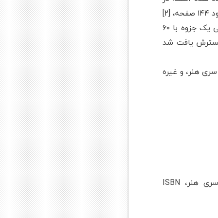
سال ۲۰۱۷ آن را در چاپ باقی مانده است در کشورهای مختلف، در نسخه های مصور در حدود ۱۴۴ صفحه، [۲]
با ۱۱۹ تصاویر، به علاوه نمودار کوچک است. برای پخش برنامه های رادیو اصلی بی بی سی یک جزوه با ۶۰
 گسترش یافت شد
ز سری هنر، و غیره
Summerson، جان، زبان کلاسیک معماری، ۱۹۸۰ نسخه، تیمز و هادسن جهانی از سری هنر، ISBN