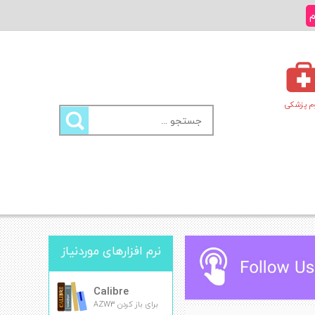
م
م پزشکی
جستجو
برای:
نرم افزارهای موردنیاز
Calibre
برای باز کردن AZW3