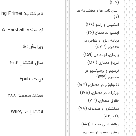
(۱۲۷)
آیین نامه ها و بخشنامه ها
نام کتاب: Problem Seeking An Architectural Programming Primer
(۰)
(۱۶۹)
اسکیس و راندو
نویسنده:
 A. Parshall
(۲۶)
ایمنی ساختمان
برنامه ریزی و طراحی در
ویرایش: ۵
(۵۷۴)
معماری
(۱۵۹)
پایداری اجتماعی
سال انتشار: ۲۰۱۲
(۱,۱۶۱)
تاریخ معماری
ترسیم و پرسپکتیو در
(۱۳۳)
معماری
فرمت: Epub
(۱۰۳)
تکنولوژی در معماری
(۱۷۵)
جزئیات در معماری
تعداد صفحه: ۲۸۸
(۷۳)
حقوق معماری
(۷۸)
دیکشنری و هندبوک
انتشارات: Wiley
(۵۲)
رنگ
(۱۵۹)
روانشناسی محیط
روش تحقیق در معماری