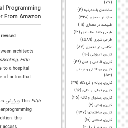
(۷۷)
ral Programming
(۴)
ساختمان بلندمرتبه
er From Amazon
(۳۲۰)
سازه در معماری
(۱۱۱)
طبیعت در معماری
(۱۲)
طراحی خانه سالمندان
 revised
(۱,۵۸۹)
طراحی شهری
(۸۷)
عکاسی در معماری
tween architects
(۹۰)
کاربری آموزشی
oblemSeeking, Fifth
(۴۹)
کاربری اقامتی و هتل
e to a hospital
کاربری بهداشتی و درمانی
(۵۴)
e of actorsthat
(۴۹)
کاربری پایانه و فرودگاه
(۹۶)
کاربری تجاری و اداری
(۲۵)
کاربری رستوران و کافه
Fifth ویرایش
This
es
(۶)
کاربری زندان
whenprogramming.
(۹۷۷)
کاربری ساختمانها
ition, this
(۱۰)
کاربری صنعتی
er access
(۲۹)
کاربری فرهنگی