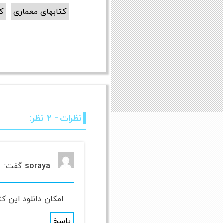
کتابهای معماری
ک
نظرات
- 2 نظر:
soraya
گفت:
امکان دانلود این ک
پاسخ