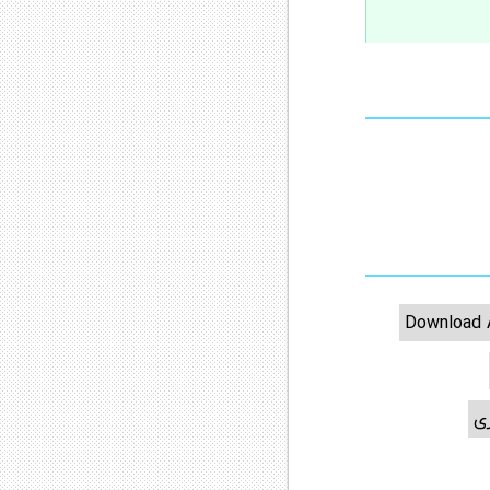
Download 
ی