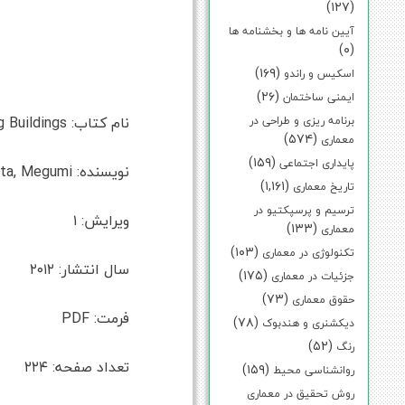
(۱۲۷)
آیین نامه ها و بخشنامه ها
(۰)
(۱۶۹)
اسکیس و راندو
(۲۶)
ایمنی ساختمان
نام کتاب: The Art of Reading Buildings
برنامه ریزی و طراحی در
(۵۷۴)
معماری
(۱۵۹)
پایداری اجتماعی
نویسنده: Phillips, David; Yamashita, Megumi
(۱,۱۶۱)
تاریخ معماری
ترسیم و پرسپکتیو در
ویرایش: ۱
(۱۳۳)
معماری
(۱۰۳)
تکنولوژی در معماری
سال انتشار: ۲۰۱۲
(۱۷۵)
جزئیات در معماری
(۷۳)
حقوق معماری
فرمت: PDF
(۷۸)
دیکشنری و هندبوک
(۵۲)
رنگ
تعداد صفحه: ۲۲۴
(۱۵۹)
روانشناسی محیط
روش تحقیق در معماری