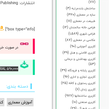
(۷۷)
انتشارات: Laurence King Publishing
(۴)
ساختمان بلندمرتبه
(۳۲۰)
سازه در معماری
(۱۱۱)
طبیعت در معماری
(۱۲)
طراحی خانه سالمندان
[box type=”info”]
(۱,۵۸۹)
طراحی شهری
(۸۷)
عکاسی در معماری
(۹۰)
کاربری آموزشی
در صورت خر
(۴۹)
کاربری اقامتی و هتل
کاربری بهداشتی و درمانی
(۵۴)
RIAL 590,000 – برای دانلود کتاب آن را خریداری کنی
(۴۹)
کاربری پایانه و فرودگاه
(۹۶)
کاربری تجاری و اداری
(۲۵)
کاربری رستوران و کافه
دسته بندی:
(۶)
کاربری زندان
(۹۷۷)
کاربری ساختمانها
(۱۰)
آموزش معماری
کت
کاربری صنعتی
(۲۹)
کاربری فرهنگی