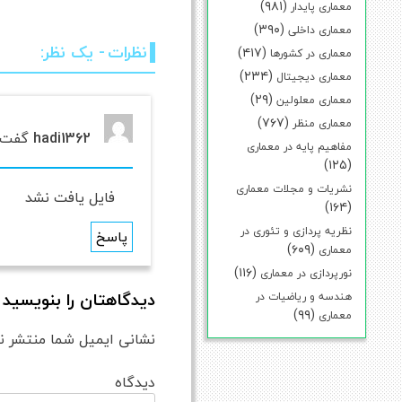
(۹۸۱)
معماری پایدار
(۳۹۰)
معماری داخلی
نظرات
- یک نظر:
(۴۱۷)
معماری در کشورها
(۲۳۴)
معماری دیجیتال
(۲۹)
معماری معلولین
(۷۶۷)
معماری منظر
hadi1362
گفت:
مفاهیم پایه در معماری
(۱۲۵)
نشریات و مجلات معماری
فایل یافت نشد
(۱۶۴)
نظریه پردازی و تئوری در
پاسخ
(۶۰۹)
معماری
(۱۱۶)
نورپردازی در معماری
Comment
دیدگاهتان را بنویسید
هندسه و ریاضیات در
navigation
(۹۹)
معماری
نشانی ایمیل شما منتشر ن
دی