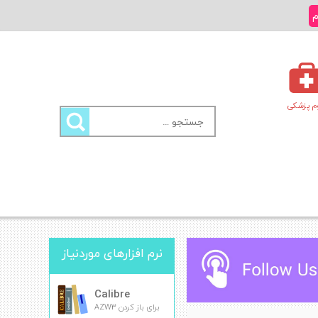
م
م پزشکی
جستجو
برای:
نرم افزارهای موردنیاز
Calibre
برای باز کردن AZW3